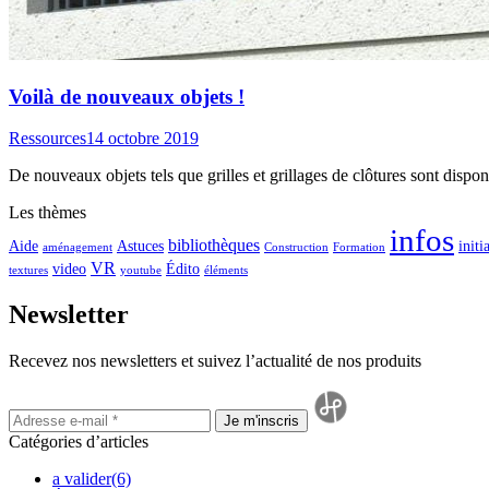
Voilà de nouveaux objets !
Ressources
14 octobre 2019
De nouveaux objets tels que grilles et grillages de clôtures sont dispon
Les thèmes
infos
bibliothèques
Aide
Astuces
initi
aménagement
Construction
Formation
VR
video
Édito
textures
youtube
éléments
Newsletter
Recevez nos newsletters et suivez l’actualité de nos produits
Catégories d’articles
a valider
(6)