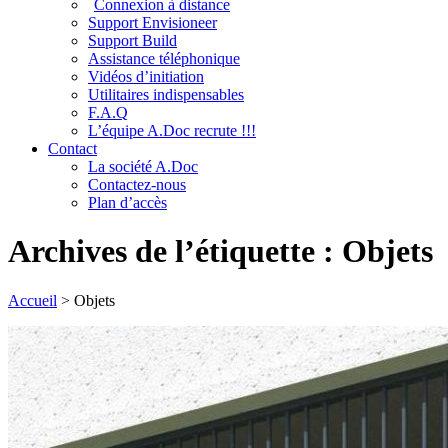
Connexion à distance
Support Envisioneer
Support Build
Assistance téléphonique
Vidéos d’initiation
Utilitaires indispensables
F.A.Q
L’équipe A.Doc recrute !!!
Contact
La société A.Doc
Contactez-nous
Plan d’accès
Archives de l’étiquette :
Objets
Accueil
>
Objets