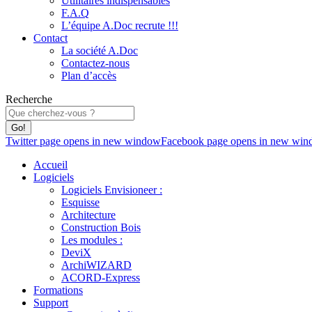
Utilitaires indispensables
F.A.Q
L’équipe A.Doc recrute !!!
Contact
La société A.Doc
Contactez-nous
Plan d’accès
Recherche
Twitter page opens in new window
Facebook page opens in new wi
Accueil
Logiciels
Logiciels Envisioneer :
Esquisse
Architecture
Construction Bois
Les modules :
DeviX
ArchiWIZARD
ACORD-Express
Formations
Support