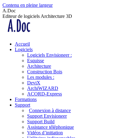
Contenu en pleine largeur
A.Doc
Editeur de logiciels Architecture 3D
Accueil
Logiciels
Logiciels Envisioneer :
Esquisse
Architecture
Construction Bois
Les modules :
DeviX
ArchiWIZARD
ACORD-Express
Formations
Support
Connexion à distance
Support Envisioneer
Support Build
Assistance téléphonique
Vidéos d’initiation