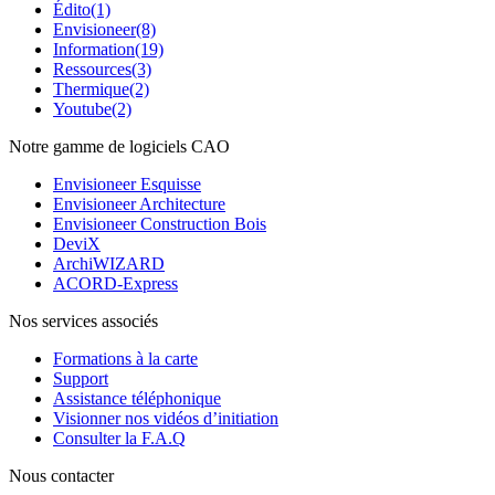
Édito
(1)
Envisioneer
(8)
Information
(19)
Ressources
(3)
Thermique
(2)
Youtube
(2)
Notre gamme de logiciels CAO
Envisioneer Esquisse
Envisioneer Architecture
Envisioneer Construction Bois
DeviX
ArchiWIZARD
ACORD-Express
Nos services associés
Formations à la carte
Support
Assistance téléphonique
Visionner nos vidéos d’initiation
Consulter la F.A.Q
Nous contacter